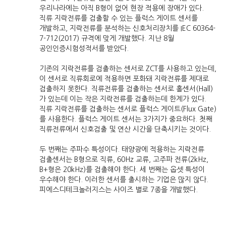
우리나라에는 아직 B형이 없어 현장 적용에 장애가 있다.
직류 지락전류를 검출할 수 있는 플럭스 게이트 센서를
개발하고, 지락전류를 분석하는 신호처리장치를 IEC 60364-
7-712(2017) 규격에 맞게 개발했다. 지난 8월
공인인증시험성적서를 받았다.
기존의 지락전류를 검출하는 센서로 ZCT를 사용하고 있는데,
이 센서로 직류회로에 적용하면 포화돼 지락전류를 제대로
검출하지 못한다. 직류전류를 검출하는 센서로 홀센서(Hall)
가 있는데 이는 작은 지락전류를 검출하는데 한계가 있다.
직류 지락전류를 검출하는 센서로 플럭스 게이트(Flux Gate)
를 사용한다. 플럭스 게이트 센서는 3가지가 중요하다. 첫째
직류전류에서 신호검출 및 연산 시간을 단축시키는 것이다.
두 번째는 주파수 특성이다. 태양광에 적용하는 지락전류
검출센서는 B형으로 직류, 60Hz 교류, 고주파 전류(2kHz,
B+형은 20kHz)를 검출해야 한다. 세 번째는 옵셋 특성이
우수해야 한다. 이러한 센서를 출시하는 기업은 많지 않다.
피에스디테크놀러지스는 사이즈 별로 7종을 개발했다.