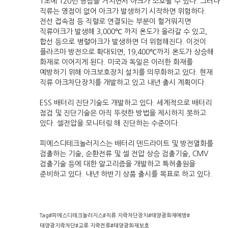
1초에 120번 영점을 거치면서 아크가 소호될 수 있다. 그러나
직류는 영점이 없어 아크가 발생하기 시작하면 위험하다.
전선 접속점 등 직렬로 연결되는 부분이 헐거워지면
직류아크가 발생해 3,000℃ 까지 온도가 올라갈 수 있고,
합선 등으로 병렬아크가 발생하면 더 위험해진다. 이것이
플라즈마 방전으로 확대되면, 19,400℃까지 온도가 상승해
화재로 이어지게 된다. 미국과 독일은 이러한 화재를
예방하기 위해 아크보호장치 설치를 의무화하고 있다. 현재
직류 아크차단장치를 개발하고 있고 내년 출시 계획이다.
ESS 배터리 진단기술도 개발하고 있다. 세계적으로 배터리
점검 및 진단기술은 아직 뚜렷한 방법을 제시하지 못하고
있다. 셀전압을 모니터링 해 진단하는 수준이다.
피에스디테크놀러지스는 배터리 덴드라이트 및 방전열화를
검출하는 기술, 순환전류 및 셀 전압 상승 검출기술, CMV
검출기술 등에 대한 알고리즘을 개발하고 특허출원을
준비하고 있다. 내년 하반기 상품 출시를 목표로 하고 있다.
Tag#피에스디테크놀러지스#직류 지락차단장치#태양광화재예방#
태양광지락차단#교류 지락전류#태양광화재보호