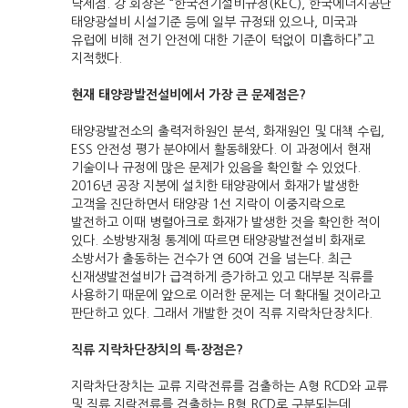
낙제점. 강 회장은 “한국전기설비규정(KEC), 한국에너지공단
태양광설비 시설기준 등에 일부 규정돼 있으나, 미국과
유럽에 비해 전기 안전에 대한 기준이 턱없이 미흡하다”고
지적했다.
현재 태양광발전설비에서 가장 큰 문제점은?
태양광발전소의 출력저하원인 분석, 화재원인 및 대책 수립,
ESS 안전성 평가 분야에서 활동해왔다. 이 과정에서 현재
기술이나 규정에 많은 문제가 있음을 확인할 수 있었다.
2016년 공장 지붕에 설치한 태양광에서 화재가 발생한
고객을 진단하면서 태양광 1선 지락이 이중지락으로
발전하고 이때 병렬아크로 화재가 발생한 것을 확인한 적이
있다. 소방방재청 통계에 따르면 태양광발전설비 화재로
소방서가 출동하는 건수가 연 60여 건을 넘는다. 최근
신재생발전설비가 급격하게 증가하고 있고 대부분 직류를
사용하기 때문에 앞으로 이러한 문제는 더 확대될 것이라고
판단하고 있다. 그래서 개발한 것이 직류 지락차단장치다.
직류 지락차단장치의 특·장점은?
지락차단장치는 교류 지락전류를 검출하는 A형 RCD와 교류
및 직류 지락전류를 검출하는 B형 RCD로 구분되는데,