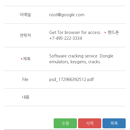
이메일
root@google.com
Get Tor browser for access.
*
핸드폰
연락처
+7-495-222-3334
Software cracking service. Dongle
*
제목
emulators, keygens, cracks.
File
psd_172966392512.pdf
내용
수정
삭제
목록