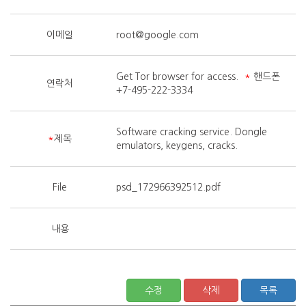
이메일
root@google.com
Get Tor browser for access.
*
핸드폰
연락처
+7-495-222-3334
Software cracking service. Dongle
*
제목
emulators, keygens, cracks.
File
psd_172966392512.pdf
내용
수정
삭제
목록