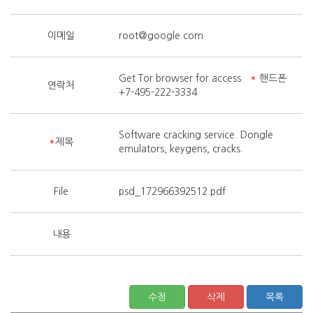
이메일
root@google.com
Get Tor browser for access.
*
핸드폰
연락처
+7-495-222-3334
Software cracking service. Dongle
*
제목
emulators, keygens, cracks.
File
psd_172966392512.pdf
내용
수정
삭제
목록